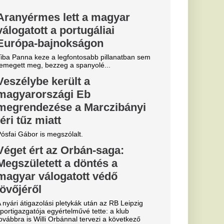
arabot hordja
en elegáns
vben visszatér, de
an fel a negyvenes-
 fehér lenvászon ing-