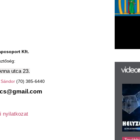
.
385-6440
H
B
l.com
m
j
A
t
me
fo
Ba
ma
tö
m
l
Né