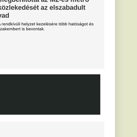
abb pillanatban sem
yolé...
a
b
arczibányi
n-saga:
ntés a
t védő
után az RB Leipzig
tette: a klub
rvezi a következő
Miskolcon,
agyar
kedtek a
ézkedni a DVTK