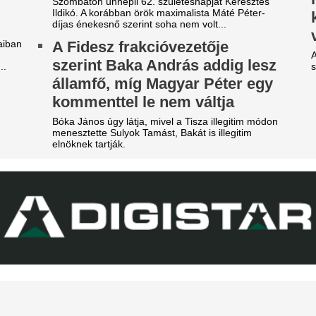
 emberek percek alatt elkapkodták az összes
Tiba Panna keze a legfontos
gyet.
remegett meg, bezzeg a span
riási felfordulás a Dohány
Veszélybe került 
tca sarkán, a Budapestre
magyarországi E
rkezett Real Madrid
megrendezése a M
zállodájánál
téri tűz miatt
sé Mourinhót és Vinícius Júniort szétszedték a
Pósfai Gábor is megszólalt.
jongók.
Véget ért az Orbá
z egyik népszerű sportág
Megszületett a dö
eljesen eltűnik a közmédiáról
magyar válogatot
get ért egy korszak.
jövőjéről
radi-Real: Világsztárok lepték
A nyári átigazolási pletykák 
sportigazgatója egyértelművé 
l Budapestet - itt vannak az
továbbra is Willi Orbánnal te
lső képek, videók
szezont.
gérkezett Budapestre a Real Madrid, amely a
Durva balhé volt 
rencváros elleni mérkőzés előtt az Anantara
egymással és a m
w York Palace Budapest Hotelben száll meg.
szekusokkal vere
nézők
Rendbontás miatt kellett int
stadionjában.