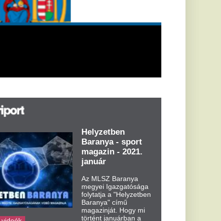
elyzetben
aranya - sport
agazin - 2021.
anuár
z MLSZ Baranya
gyei Igazgatósága
lytatja a "Helyzetben
ranya" című
gazinját. Hogy mi
rtént januárban a
egyei
abdarúgásban?
zze meg...