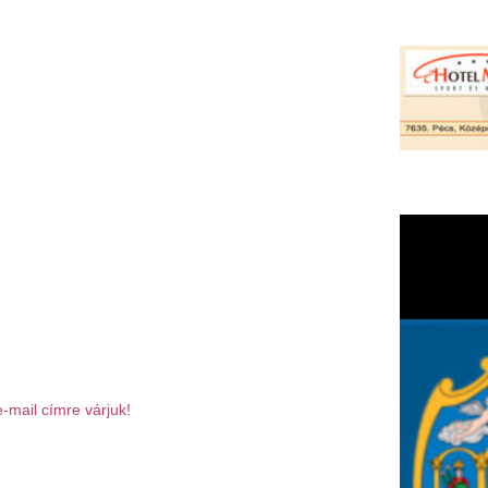
rjuk!
.