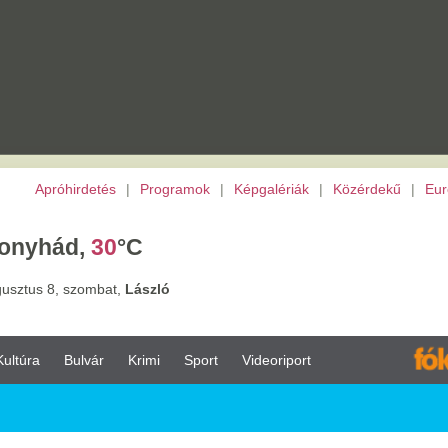
etés
|
Programok
|
Képgalériák
|
Közérdekű
|
Európai Unió
|
TV
|
Archívu
,
30
°C
ombat,
László
vár
Krimi
Sport
Videoriport