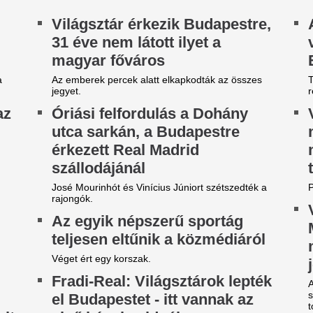
ettő már valóra is vált Baba
Ezt a fehér ruhad
anga rémisztő 2026-os
idén nyáron mind
óslataiból. A java azonban
nő 40 felett
ég csak most jön...
Van egy darab, ami minden é
idén különösen sokszor bukk
híres vak misztikus, Baba Vanga 2026-ra
ötvenes nők szekrényében: a
tborzongató eseményeket jósolt. Két próféciája
ruha.
r idén beteljesült! Vajon tényleg jön a harmadik