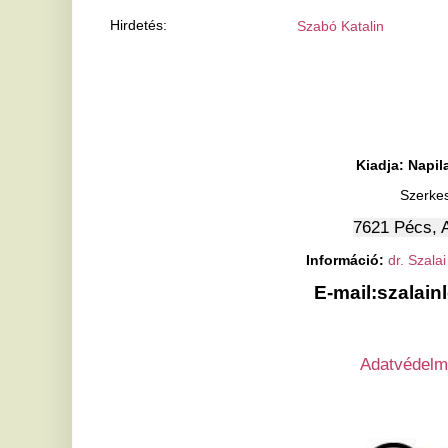
Szerkesztőség:
7621 Pécs, Anna utca 23
Információ:
dr. Szalai Sándor
(70) 
E-mail:szalainlcs@gmai
Adatvédelmi nyilatkoza
Ha tetszett a cikk Önnek, ossza meg ismerőseivel!