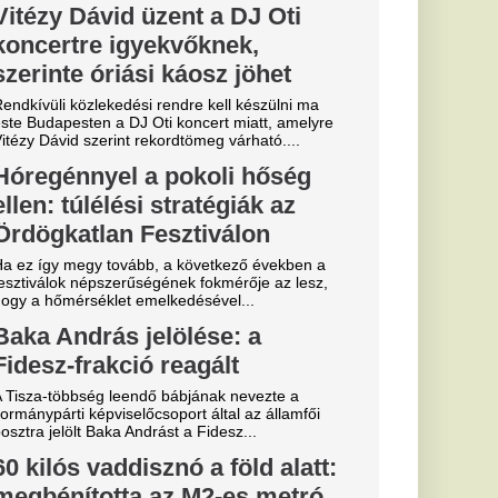
lszabadult
re több hatóságot és
a magyar
gáliai
gon