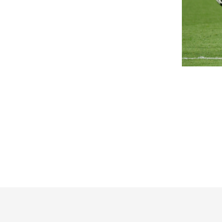
icsoda Baka András, aki
Vitézy Dávid üzent
apokon belül Magyarország
koncertre igyekvő
öztársasági elnöke lesz?
szerinte óriási ká
ka Andrást, a Legfelsőbb Bíróság korábbi
Rendkívüli közlekedési rendre
nökét jelöli köztársasági elnöknek a Tisza párt
este Budapesten a DJ Oti kon
rlamenti frakciója. A 73 éves Baka...
Vitézy Dávid szerint rekordtö
oha nem látott őrület
Hóregénnyel a po
udapesten: Sebestyén Balázs
ellen: túlélési str
igabulija miatt megbénulhat a
Ördögkatlan Feszt
özlekedés, erre minden
Ha ez így megy tovább, a kö
fesztiválok népszerűségének 
tazónak készülnie kell
hogy a hőmérséklet emelkedé
lt ház előtt lép fel szombaton DJ OTI-ként
Baka András jelöl
bestyén Balázs a Hajógyári-szigeten: a
ervezők szerint akár 65 ezer ember is érkezhet
Fidesz-frakció rea
.
A Tisza-többség leendő bábj
eresztes Ildikó: "A nehéz
kormánypárti képviselőcsoport
posztra jelölt Baka Andrást a 
dőszak fordulópontot hozott
60 kilós vaddisznó 
z életemben”
megbénította az 