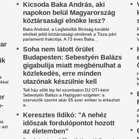
ombaton ünnepli 62. születésnapját Keresztes
dikó. A korábban örök maximalista Máté Péter-
közlekedését az e
jas énekesnő szerint soha nem volt...
vad
 Fidesz frakcióvezetője
A rendkívüli helyzet kezelésé
zerint Baka András addig lesz
szakembert is bevontak.
llamfő, míg Magyar Péter egy
ommenttel le nem váltja
ka János úgy látja, mivel a Tisza illegitim módon
nesztette Sulyok Tamást, Bakát is illegitim
nöknek tartják.
ilágsztár érkezik Budapestre,
Aranyérmes lett 
1 éve nem látott ilyet a
válogatott a portu
agyar főváros
Európa-bajnoksá