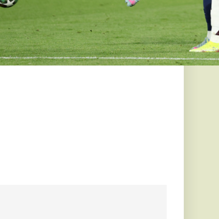
 a DJ Oti
knek,
osz jöhet
 kell készülni ma
cert miatt, amelyre
meg várható....
koli hőség
atégiák az
iválon
vetkező években a
fokmérője az lesz,
sével...
ése: a
gált
ának nevezte a
 által az államfői
Fidesz...
a föld alatt:
M2-es metró