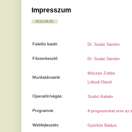
Felelős kiadó:
Dr. Szalai Sándor
Főszerkesztő:
Dr. Szalai Sándor
Móczán Zoltán
Munkatársaink:
Lókodi Dávid
Operatőr/vágás:
Szabó Katalin
Programok:
A programokat erre az e-mail címre vá
Webfejlesztés:
Györkös Balázs
Hirdetés:
Szabó Katalin
Kiadja: Napilapcsoport Kft