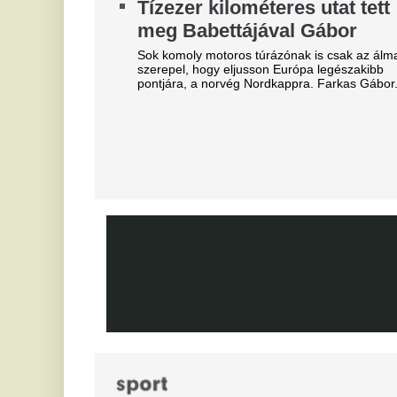
A Ferencváros már megkezdte a szezont, de a
Az
spanyol szuperklub még csak melegít.
je
Mesterit húzott a Liverpool, az
Ó
éjszaka leigazolták az FC
u
Barcelona világsztárját
é
s
Ennek semmi előjele nem volt.
Jo
Bejelentkezett a Liverpool
ra
következő csapatkapitánya?
A
Szoboszlai Dominik üres
t
kézzel maradhat
Vé
Különleges üzletre készül a Liverpool,
sztárcsapattól érkezik az új kedvenc.
F
Tévécsatorna hozta le a
e
különös szexbotrány részleteit
e
Furcsa dolgokra derült fény a világbajnokságot
Me
megjárt focinemzetnél.
Fe
Ne