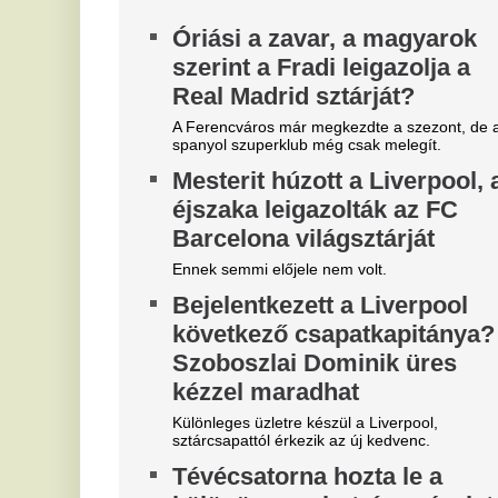
Most jött a hír: Kulcsár Edinát
K
bilincsbe verve vitték el
V
j
Itt vannak a részletek!
m
Fordulat az előrejelzésben,
A 
drámai a helyzet zivatar-
há
fronton - Alig lesz eső a
má