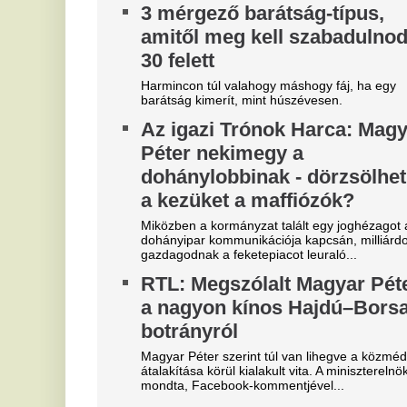
Sz
Tízezer kilométeres utat tett
Il
meg Babettájával Gábor
dí
Sok komoly motoros túrázónak is csak az álmaiban
A
szerepel, hogy eljusson Európa legészakibb
s
pontjára, a norvég Nordkappra. Farkas Gábor...
á
k
Bó
me
el
Óriási a zavar, a magyarok
V
szerint a Fradi leigazolja a
3
Real Madrid sztárját?
m