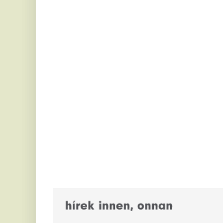
3 mérgező barátság-típus,
K
amitől meg kell szabadulnod
n
30 felett
k
Harmincon túl valahogy máshogy fáj, ha egy
Ba
barátság kimerít, mint húszévesen.
el
pa
Az igazi Trónok Harca: Magyar
S
Péter nekimegy a
B
dohánylobbinak - dörzsölhetik
g
a kezüket a maffiózók?
k
Miközben a kormányzat talált egy joghézagot a
u
dohányipar kommunikációja kapcsán, milliárdokkal
gazdagodnak a feketepiacot leuraló...
Te
Se
RTL: Megszólalt Magyar Péter
sz
a nagyon kínos Hajdú–Borsa-
a..
botrányról
K
Magyar Péter szerint túl van lihegve a közmédia
i
átalakítása körül kialakult vita. A miniszterelnök azt
a
mondta, Facebook-kommentjével...