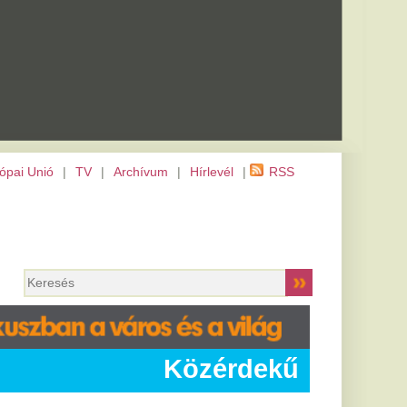
m
|
Hírlevél
|
RSS
Közérdekű