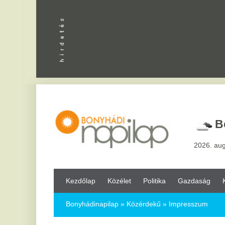
Apróhird
Bonyhád
2026. augusztus 8, sz
Kezdőlap
Közélet
Politika
Gazdaság
Kultúra
Bul
Bonyhádinapilap
»
Közérdekű »
Impresszum
Impresszum
2016.09.05.